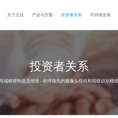
关于丘钛
产品与方案
投资者关系
可持续发展
介
心
情
构
标
密自动化有限公司
集团结构
应用方案
信息披露
战略和目标
人才发展
及高级管理人员
关系联系
营
利
企业文化
供应商管理
招聘联系
投资者关系
触控板
程
理
公司新闻
廉洁建设
带手势识别音
程
系证书
联系我们
高端精密制造及研发--全球领先的摄像头模组和指纹识别模
超声波指纹