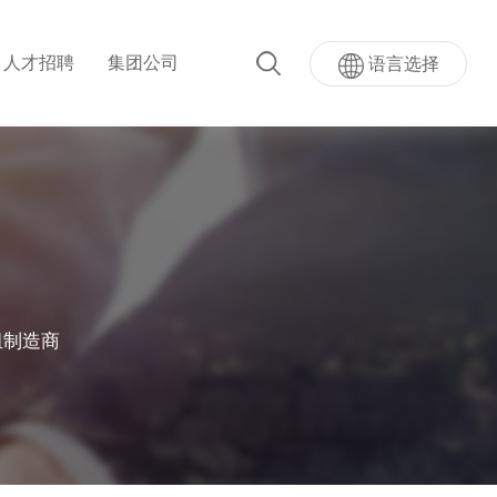
人才招聘
集团公司
语言选择
超级AI按键
量按键模...
超声波指纹贴屏模组
组制造商
模组