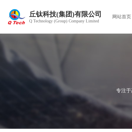
丘钛科技(集团)有限公司
网站首页
Q Technology (Group) Company Limited
公司简
产品中
股价行
组织架
愿景目
德庞精
董事会
投资者
绿色运
雇员福
发展历
雇员管
公司章
管理体
专注于