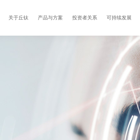
关于丘钛
产品与方案
投资者关系
可持续发展
介
心
情
构
标
密自动化有限公司
集团结构
应用方案
信息披露
战略和目标
人才发展
及高级管理人员
关系联系
营
利
企业文化
供应商管理
招聘联系
触控板
程
理
公司新闻
廉洁建设
带手势识别音
程
系证书
联系我们
超声波指纹
明