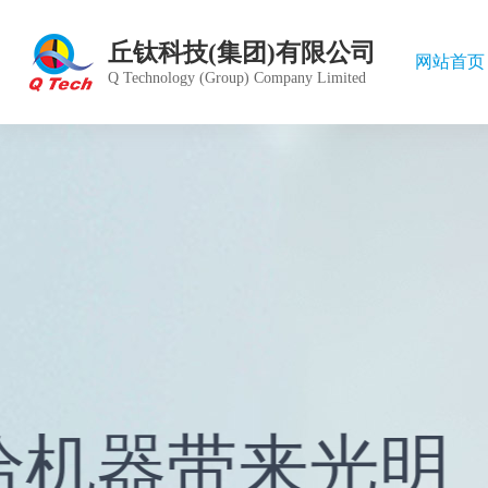
丘钛科技(集团)有限公司
网站首页
Q Technology (Group) Company Limited
公司简
产品中
股价行
组织架
愿景目
德庞精
董事会
投资者
绿色运
雇员福
发展历
雇员管
公司章
管理体
给机器带来光