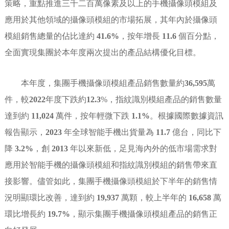
策略，重點推進三千二百萬像素及以上的手機攝像頭模組及
應用於其他領域的攝像頭模組的市場拓展，其年內於攝像頭
模組銷售總量的佔比達約
41.6%
，按年增長
11.6
個百分點，
全面實現集團於本年度兩次提出的產品結構優化目標。
本年度，集團手機攝像頭模組產品銷售數量約
36,595
萬
件，較
2022
年度下跌約
12.3
%，指紋識別模組產品的銷售數量
達到約
11,024
萬件，按年輕微下跌
1.1%
。根據國際數據資訊
報告顯示，
2023
年全球智能手機出貨量為
11.7
億台，同比下
降
3.2%
，創
2013
年以來新低，足見海內外的低市場需求對
應用於智能手機的攝像頭模組和指紋識別模組的銷售帶來直
接影響。儘管如此，集團手機攝像頭模組於下半年的銷售情
況明顯環比改善，達到約
19,937
萬顆，較上半年的
16,658
萬
環比增長約
19.7%
，顯示集團手機攝像頭模組產品的銷售正