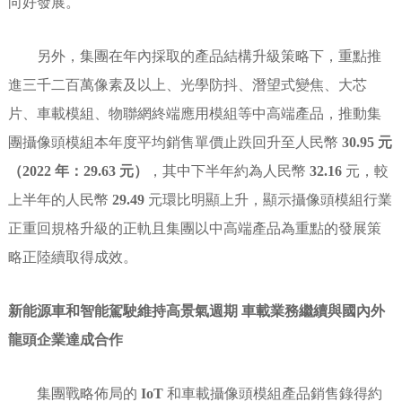
向好發展。
另外，集團在年內採取的產品結構升級策略下，重點推
進三千二百萬像素及以上、光學防抖、潛望式變焦、大芯
片、車載模組、物聯網終端應用模組等中高端產品，推動集
團攝像頭模組本年度平均銷售單價止跌回升至人民幣
30.95 元
（2022 年：29.63 元）
，其中下半年約為人民幣
32.16
元，較
上半年的人民幣
29.49
元環比明顯上升，顯示攝像頭模組行業
正重回規格升級的正軌且集團以中高端產品為重點的發展策
略正陸續取得成效。
新能源車和智能駕駛維持高景氣週期 車載業務繼續與國內外
龍頭企業達成合作
集團戰略佈局的
IoT
和車載攝像頭模組產品銷售錄得約