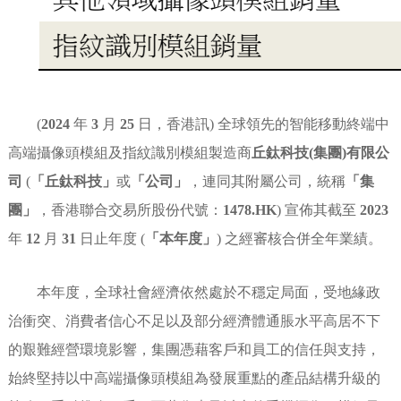
(
2024
年
3
月
25
日，香港訊) 全球領先的智能移動終端中
高端攝像頭模組及指紋識別模組製造商
丘鈦科技(集團)有限公
司
(
「丘鈦科技」
或
「公司」
，連同其附屬公司，統稱
「集
團」
，香港聯合交易所股份代號：
1478.HK
) 宣佈其截至
2023
年
12
月
31
日止年度 (
「本年度」
) 之經審核合併全年業績。
本年度，全球社會經濟依然處於不穩定局面，受地緣政
治衝突、消費者信心不足以及部分經濟體通脹水平高居不下
的艱難經營環境影響，集團憑藉客戶和員工的信任與支持，
始終堅持以中高端攝像頭模組為發展重點的產品結構升級的