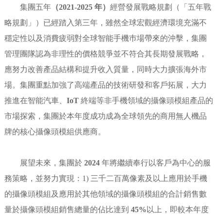
集團五年
（2021-2025 年）
經營發展戰略規劃（「五年戰
略規劃」）已經踏入第三年，雖然全球宏觀經濟環境充滿不
穩定性以及消費疲弱對全球智能手機巿場帶來的沖擊，集團
管理團隊認為非理性的價格競爭並不符合其長期發展戰略，
應努力改善產品結構和提升收入質量，同時大力擴張海外市
場。集團重點加強了高端產品的技術研發和客戶拓展，大力
推進在智能汽車、
IoT
終端等非手機領域的攝像頭模組產品的
市場探索，集團於本年度成功成為全球領先的商用無人機品
牌的核心攝像頭模組供應商。
展望未來，集團於
2024
年將繼續奉行以客戶為中心的服
務策略，並努力實現：1) 三千二百萬像素及以上應用於手機
的攝像頭模組及應用於其他領域的攝像頭模組的合計銷售數
量於攝像頭模組銷售總量的佔比達到
45%
以上，即較本年度