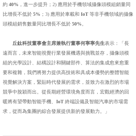
約
40%
，進一步提升；2) 應用於手機領域攝像頭模組銷量同
比增長不低於
5%
；3) 應用於車載和
IoT
等非手機領域的攝像
頭模組銷售數量同比增長不低於
50%
。
丘鈦科技董事會主席兼執行董事何寧寧先生
表示：「長
遠而言，未來智能視覺行業發展機遇與挑戰並存，攝像頭模
組的光學設計、結構設計和關鍵部件、算法的集成愈來愈重
要和複雜，我們將努力提供高技術和具成本優勢的整體智能
視覺解決方案，緊貼時代發展的需求，並致力在激烈的市場
競爭中脫穎而出。從長期經營環境角度而言，宏觀經濟的回
暖將有望帶動智能手機、
IoT
終端設備及智能汽車的市場需
求，從而為集團的綜合發展提供新的發展動力。」