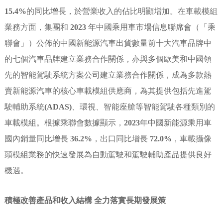
15.4%
的同比增長，於營業收入的佔比明顯增加。在車載模組
業務方面，集團和
2023
年中國乘用車市場信息聯席會（「乘
聯會」）公佈的中國新能源汽車出貨數量前十大汽車品牌中
的七個汽車品牌建立業務合作關係，亦與多個歐美和中國領
先的智能駕駛系統方案公司建立業務合作關係，成為多款熱
賣新能源汽車的核心車載模組供應商，為其提供包括先進駕
駛輔助系統
(ADAS)
、環視、智能座艙等智能駕駛各種類別的
車載模組。根據乘聯會數據顯示，
2023
年中國新能源乘用車
國內銷量同比增長
36.2%
，出口同比增長
72.0%
，車載攝像
頭模組業務的快速發展為自動駕駛和駕駛輔助產品提供良好
機遇。
積極改善產品和收入結構 全力落實長期發展策