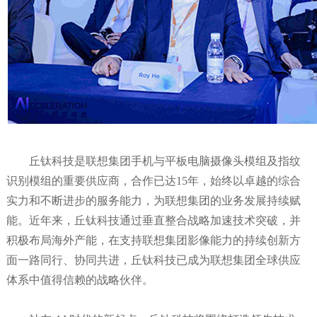
丘钛科技是联想集团手机与平板电脑摄像头模组及指纹
识别模组的重要供应商，合作已达15年，始终以卓越的综合
实力和不断进步的服务能力，为联想集团的业务发展持续赋
能。近年来，丘钛科技通过垂直整合战略加速技术突破，并
积极布局海外产能，在支持联想集团影像能力的持续创新方
面一路同行、协同共进，丘钛科技已成为联想集团全球供应
体系中值得信赖的战略伙伴。