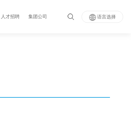
人才招聘
集团公司
语言选择
超级AI按键
量按键模...
超声波指纹贴屏模组
模组