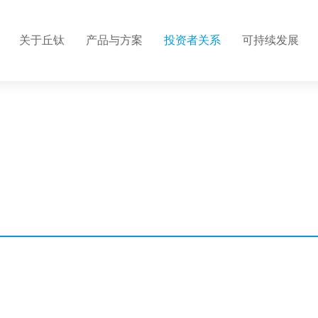
关于丘钛
产品与方案
投资者关系
可持续发展
介
心
情
构
标
密自动化有限公司
集团结构
应用方案
信息披露
战略和目标
人才发展
及高级管理人员
关系联系
营
利
企业文化
供应商管理
招聘联系
触控板
程
理
公司新闻
廉洁建设
带手势识别音
程
系证书
联系我们
超声波指纹