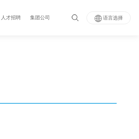
人才招聘
集团公司
语言选择
超级AI按键
量按键模...
超声波指纹贴屏模组
模组