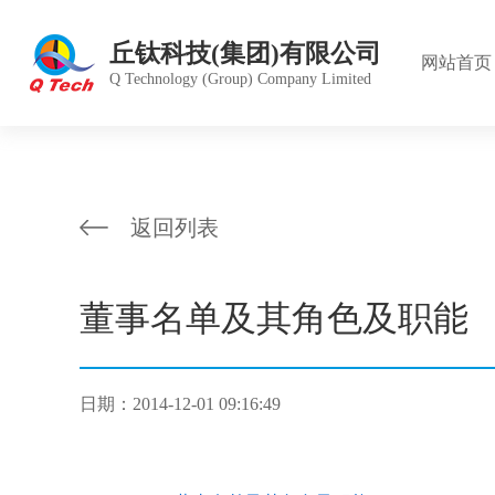
丘钛科技(集团)有限公司
网站首页
Q Technology (Group) Company Limited
公司简
产品中
股价行
组织架
愿景目
德庞精
返回列表
董事会
投资者
绿色运
雇员福
发展历
雇员管
董事名单及其角色及职能
公司章
管理体
日期：2014-12-01 09:16:49