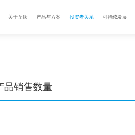
关于丘钛
产品与方案
投资者关系
可持续发展
介
心
情
构
标
密自动化有限公司
集团结构
应用方案
信息披露
战略和目标
人才发展
及高级管理人员
关系联系
营
利
企业文化
供应商管理
招聘联系
触控板
程
理
公司新闻
廉洁建设
营产品销售数量
带手势识别音
程
系证书
联系我们
超声波指纹