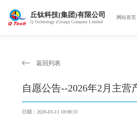
丘钛科技(集团)有限公司
网站首页
Q Technology (Group) Company Limited
公司简
产品中
股价行
组织架
愿景目
德庞精
返回列表
董事会
投资者
绿色运
雇员福
发展历
雇员管
自愿公告--2026年2月主
公司章
管理体
日期：2026-03-11 18:08:33