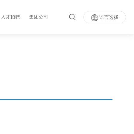
人才招聘
集团公司
语言选择
超级AI按键
量按键模...
超声波指纹贴屏模组
模组