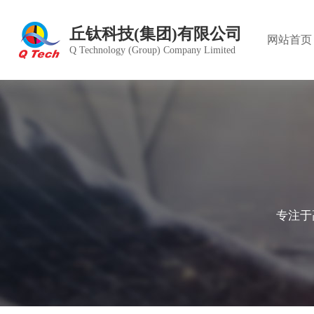
丘钛科技(集团)有限公司
网站首页
Q Technology (Group) Company Limited
公司简
产品中
股价行
组织架
愿景目
德庞精
董事会
投资者
绿色运
雇员福
发展历
雇员管
公司章
管理体
专注于