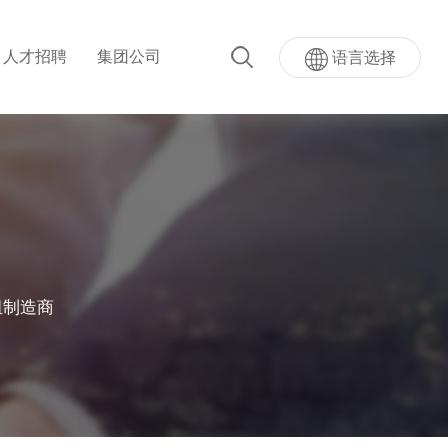
人才招聘
集团公司
语言选择
超级AI按键
量按键模...
超声波指纹贴屏模组
组制造商
模组