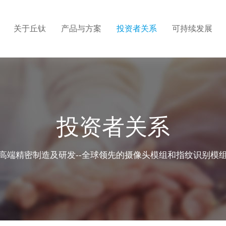
关于丘钛
产品与方案
投资者关系
可持续发展
介
心
情
构
标
密自动化有限公司
集团结构
应用方案
信息披露
战略和目标
人才发展
及高级管理人员
关系联系
营
利
企业文化
供应商管理
招聘联系
投资者关系
触控板
程
理
公司新闻
廉洁建设
带手势识别音
程
系证书
联系我们
高端精密制造及研发--全球领先的摄像头模组和指纹识别模
超声波指纹