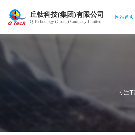
丘钛科技(集团)有限公司
网站首页
Q Technology (Group) Company Limited
公司简
产品中
股价行
组织架
愿景目
德庞精
董事会
投资者
绿色运
雇员福
发展历
雇员管
公司章
管理体
专注于