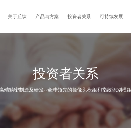
关于丘钛
产品与方案
投资者关系
可持续发展
介
心
情
构
标
密自动化有限公司
集团结构
应用方案
信息披露
战略和目标
人才发展
及高级管理人员
关系联系
营
利
企业文化
供应商管理
招聘联系
投资者关系
触控板
程
理
公司新闻
廉洁建设
带手势识别音
程
系证书
联系我们
高端精密制造及研发--全球领先的摄像头模组和指纹识别模
超声波指纹