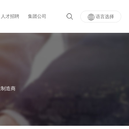
人才招聘
集团公司
语言选择
超级AI按键
量按键模...
超声波指纹贴屏模组
组制造商
模组