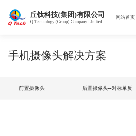
丘钛科技(集团)有限公司
网站首页
Q Technology (Group) Company Limited
公司简
产品中
股价行
组织架
愿景目
德庞精
手机摄像头解决方案
董事会
投资者
绿色运
雇员福
发展历
雇员管
前置摄像头
后置摄像头--对标单反
公司章
管理体