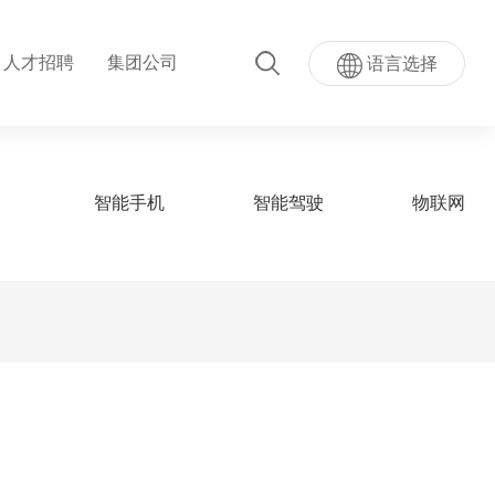
人才招聘
集团公司
语言选择
智能手机
智能驾驶
物联网
超级AI按键
量按键模...
超声波指纹贴屏模组
模组