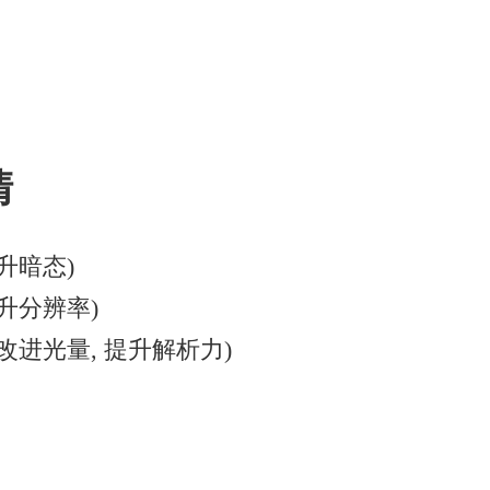
清
升暗态)
升分辨率)
改进光量, 提升解析力)