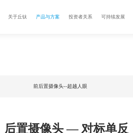
关于丘钛
产品与方案
投资者关系
可持续发展
介
心
情
构
标
密自动化有限公司
集团结构
应用方案
信息披露
战略和目标
人才发展
及高级管理人员
关系联系
营
利
企业文化
供应商管理
招聘联系
触控板
程
理
公司新闻
廉洁建设
前后置摄像头--超越人眼
带手势识别音
程
系证书
联系我们
超声波指纹
后置摄像头 — 对标单反